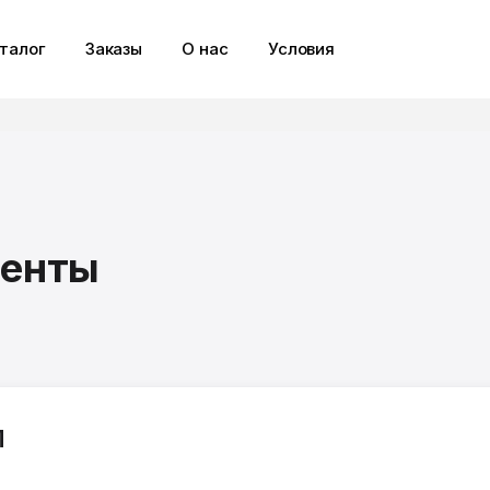
талог
Заказы
О нас
Условия
менты
М