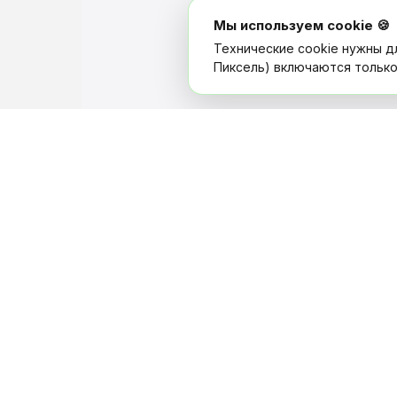
Мы используем cookie 🍪
Технические cookie нужны д
Пиксель) включаются только
Заказчи
Создать з
Каталог с
Услуги в Перми — когда нужна
Правила с
помощь, а не каталог
kvikli-perm@yandex.ru