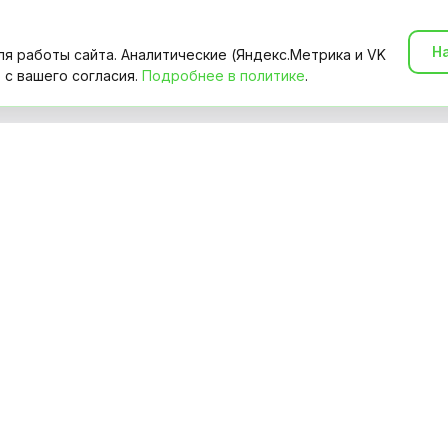
Н
ля работы сайта. Аналитические (Яндекс.Метрика и VK
 с вашего согласия.
Подробнее в политике
.
кам
Специалистам
аказ
Предлагаю услуги
пециалистов
Лента заказов
ервиса
Что такое Энергия
Правила сервиса