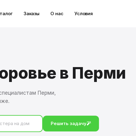
талог
Заказы
О нас
Условия
доровье
в Перми
специалистам Перми,
иже.
Решить задачу